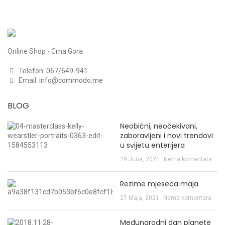
Online Shop - Crna Gora
Telefon:
067/649-941
Email:
info@commodo.me
BLOG
Neobični, neočekivani,
zaboravljeni i novi trendovi
u svijetu enterijera
29 Juna, 2021
Nema komentara
Rezime mjeseca maja
27 Maja, 2021
Nema komentara
Međunarodni dan planete