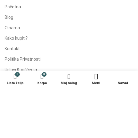
Početna
Blog
O nama
Kako kupiti?
Kontakt
Politika Privatnosti
Uslovi Korišćenja
0
0
Lista želja
Korpa
Moj nalog
Meni
Nazad
SOCIJALNE MREŽE
NAPOMENA