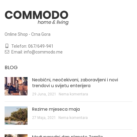
Online Shop - Crna Gora
Telefon:
067/649-941
Email:
info@commodo.me
BLOG
Neobični, neočekivani, zaboravljeni i novi
trendovi u svijetu enterijera
29 Juna, 2021
Nema komentara
Rezime mjeseca maja
27 Maja, 2021
Nema komentara
Međunarodni dan planete Zemlje