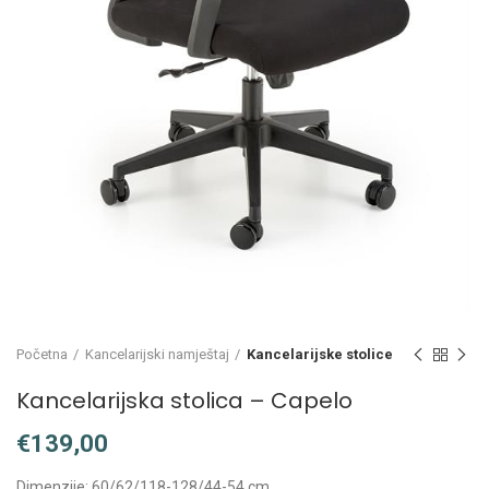
Početna
Kancelarijski namještaj
Kancelarijske stolice
Kancelarijska stolica – Capelo
€
Dimenzije: 60/62/118-128/44-54 cm