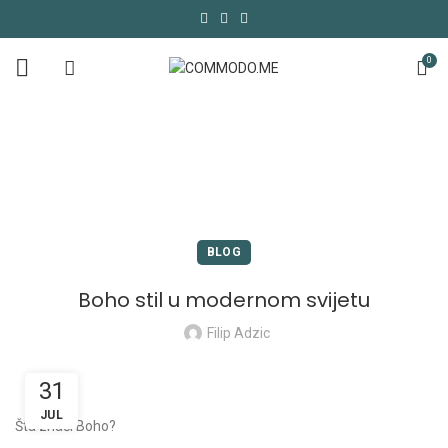
0
COMMODO BLOG
POČETNA
BLOG
BLOG
Boho stil u modernom svijetu
Filip Adzic
31
JUL
Šta znači Boho?