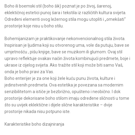
Boho ili boemski stil (boho šik) poznat je po živoj, šarenoj,
eklektičnoj estetici punoj šara i tekstila iz različitih kultura svijeta.
Određeni elementi ovog ležernog stila mogu utopliti i „omekšati“
prostorije koje nisu u boho stilu.
Bohemijanizam je praktikovanje nekonvencionalnog stila života.
Inspirisan je ljudima koji su otvorenog uma, vole da putuju, bave se
umjetnošću , pišu knjige, bave se muzikom ili glumom. Ovaj stil
upravo reflektuje ovakav način života kombinujući predmete, boje i
ukrase iz cijelog svijeta. Ako tražite stil koji može biti samo Vaš,
onda je boho pravi za Vas.
Boho enterijer je za one koji žele kuću punu života, kulture i
jedinstvenih predmeta. Ova estetika je povezana sa modernim
senzibilitetom a ističe je bezbrižno, opušteno i neobično. I dok
prostorije dekorisane boho stilom imaju određene sličnosti u tome
što su uvijek eklektične i dijele slične karakteristike – dvije
prostorije nikada nisu potpuno iste.
Karakteristike boho dizajniranja