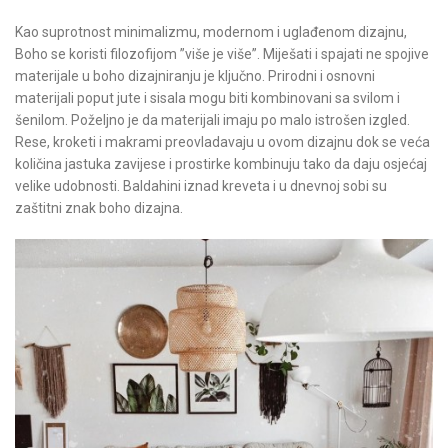
Kao suprotnost minimalizmu, modernom i uglađenom dizajnu,
Boho se koristi filozofijom ”više je više”. Miješati i spajati ne spojive
materijale u boho dizajniranju je ključno. Prirodni i osnovni
materijali poput jute i sisala mogu biti kombinovani sa svilom i
šenilom. Poželjno je da materijali imaju po malo istrošen izgled.
Rese, kroketi i makrami preovladavaju u ovom dizajnu dok se veća
količina jastuka zavijese i prostirke kombinuju tako da daju osjećaj
velike udobnosti. Baldahini iznad kreveta i u dnevnoj sobi su
zaštitni znak boho dizajna.