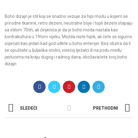
Boho dizajn je stil koji se snažno vezuje za hipi modu u kojem se
prirodne tkanine, retro dezeni, neutralne boje i topli dezeni stapaju
sa stilom 70tih, ali činjenica je da je boho moda nastala kao
kontrakultura u 19tom vijeku. Možda niste hipik, ali ćete se sigurno
osjećati kao jedan kad god uđete u boho enterijer. Bez obzira da li
se opuštate u ljuljaška-stolici, visećoj lježalci ili na podu među
jastucima na kraju dugog i radnog dana, obožavaćete svoj boho
dizajn.
SLEDEĆI
PRETHODNI