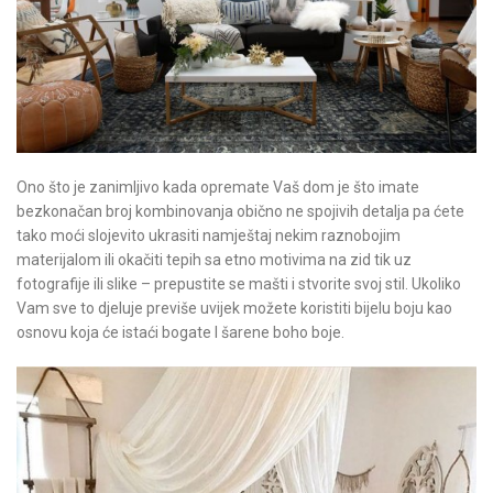
Ono što je zanimljivo kada opremate Vaš dom je što imate
bezkonačan broj kombinovanja obično ne spojivih detalja pa ćete
tako moći slojevito ukrasiti namještaj nekim raznobojim
materijalom ili okačiti tepih sa etno motivima na zid tik uz
fotografije ili slike – prepustite se mašti i stvorite svoj stil. Ukoliko
Vam sve to djeluje previše uvijek možete koristiti bijelu boju kao
osnovu koja će istaći bogate I šarene boho boje.