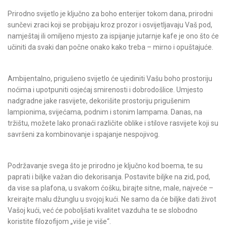
Prirodno svijetlo je ključno za boho enterijer tokom dana, prirodni
sunčevi zraci koji se probijaju kroz prozor i osvijetljavaju Vaš pod,
namještaj ili omiljeno mjesto za ispijanje jutarnje kafe je ono što će
učiniti da svaki dan počne onako kako treba – mirno i opuštajuće.
Ambijentalno, prigušeno svijetlo će ujediniti Vašu boho prostoriju
noćima i upotpuniti osjećaj smirenosti i dobrodošlice. Umjesto
nadgradne jake rasvijete, dekorišite prostoriju prigušenim
lampionima, svijećama, podnim i stonim lampama. Danas, na
tržištu, možete lako pronaći različite oblike i stilove rasvijete koji su
savršeni za kombinovanje i spajanje nespojivog.
Podržavanje svega što je prirodno je ključno kod boema, te su
paprati i biljke važan dio dekorisanja. Postavite biljke na zid, pod,
da vise sa plafona, u svakom ćošku, birajte sitne, male, najveće –
kreirajte malu džunglu u svojoj kući. Ne samo da će biljke dati život
Vašoj kući, već će poboljšati kvalitet vazduha te se slobodno
koristite filozofijom „više je više“.