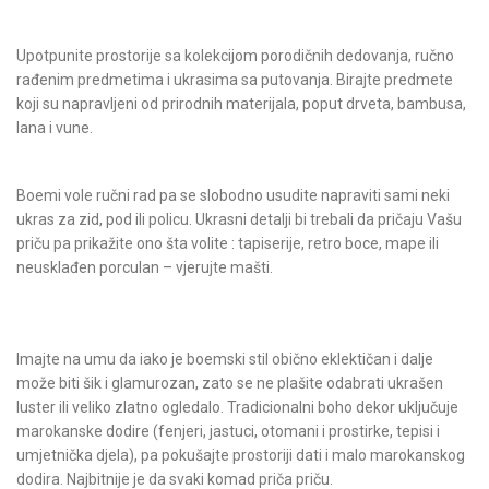
Upotpunite prostorije sa kolekcijom porodičnih dedovanja, ručno
rađenim predmetima i ukrasima sa putovanja. Birajte predmete
koji su napravljeni od prirodnih materijala, poput drveta, bambusa,
lana i vune.
Boemi vole ručni rad pa se slobodno usudite napraviti sami neki
ukras za zid, pod ili policu. Ukrasni detalji bi trebali da pričaju Vašu
priču pa prikažite ono šta volite : tapiserije, retro boce, mape ili
neusklađen porculan – vjerujte mašti.
Imajte na umu da iako je boemski stil obično eklektičan i dalje
može biti šik i glamurozan, zato se ne plašite odabrati ukrašen
luster ili veliko zlatno ogledalo. Tradicionalni boho dekor uključuje
marokanske dodire (fenjeri, jastuci, otomani i prostirke, tepisi i
umjetnička djela), pa pokušajte prostoriji dati i malo marokanskog
dodira. Najbitnije je da svaki komad priča priču.