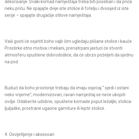
dekorisanje. Svaki komad namještaja treba biti poseban i da priča
neku priču. Ne spajajte dvije iste stolice ili fotelju i dvosijed iz iste
serije – spajajte drugačije stilove namještaja.
Vaši gosti će osjetiti boho vajb čim ugledaju plišane stolice i kauče.
Prostirke etno motiva i mekani, prenatrpani jastuci će stvoriti
atmosferu opuštene dobrodošlice, da će ubrzo poželjeti da sjednu
na pod.
Budući da boho prostorije trebaju da imaju osjećaj “ sjedi i ostani
neko vrijeme”, modernizovan, ravan namještaj se neće ukopiti
ovdje. Odaberite udobne, opuštene komade poput ležaljki, stolica-
ljuljaške, prostrane ugaone garniture ili leptir stolice.
4. Osvijetljenje i aksesoari