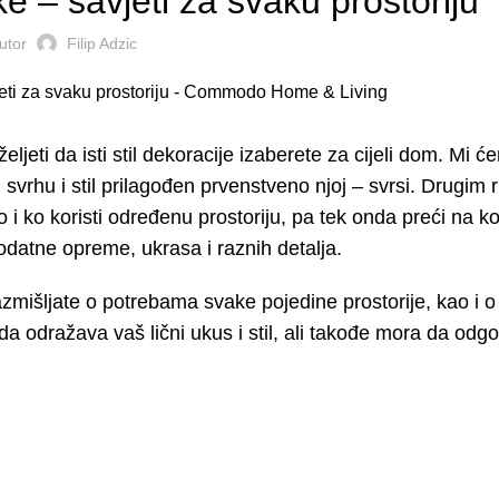
e – savjeti za svaku prostoriju
utor
Filip Adzic
jeti da isti stil dekoracije izaberete za cijeli dom. Mi 
svrhu i stil prilagođen prvenstveno njoj – svrsi. Drugim r
i ko koristi određenu prostoriju, pa tek onda preći na k
odatne opreme, ukrasa i raznih detalja.
zmišljate o potrebama svake pojedine prostorije, kao i 
da odražava vaš lični ukus i stil, ali takođe mora da odgo