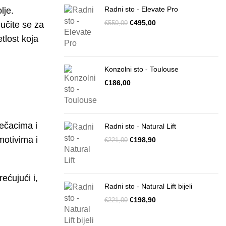
Radni sto - Elevate Pro
lje.
€
495,00
lučite se za
€
550,00
tlost koja
Konzolni sto - Toulouse
€
ječacima i
Radni sto - Natural Lift
motivima i
€
198,90
€
221,00
ećujući i,
Radni sto - Natural Lift bijeli
€
198,90
€
221,00