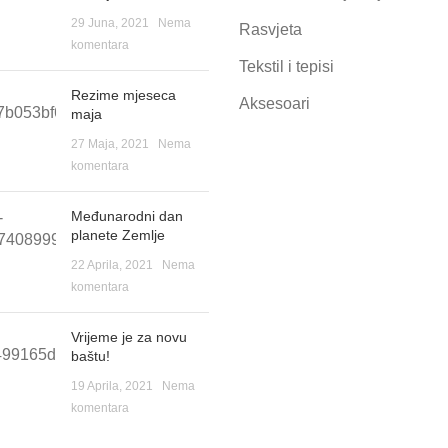
29 Juna, 2021
Nema
Rasvjeta
komentara
Tekstil i tepisi
Rezime mjeseca
Aksesoari
maja
27 Maja, 2021
Nema
komentara
Međunarodni dan
planete Zemlje
22 Aprila, 2021
Nema
komentara
Vrijeme je za novu
baštu!
19 Aprila, 2021
Nema
komentara