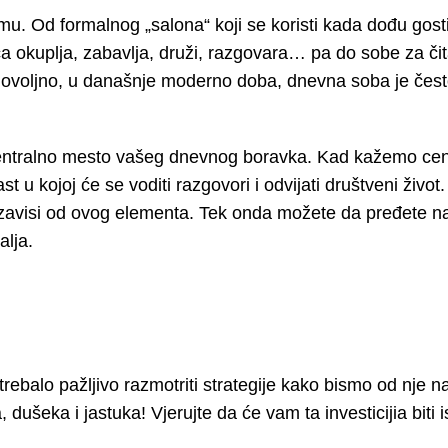
mu. Od formalnog „salona“ koji se koristi kada dođu gost
ca okuplja, zabavlja, druži, razgovara… pa do sobe za čita
m dovoljno, u današnje moderno doba, dnevna soba je čes
 centralno mesto vašeg dnevnog boravka. Kad kažemo cen
 u kojoj će se voditi razgovori i odvijati društveni život
avisi od ovog elementa. Tek onda možete da pređete na
alja.
ebalo pažljivo razmotriti strategije kako bismo od nje na
ušeka i jastuka! Vjerujte da će vam ta investicijia biti i