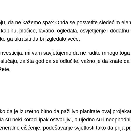
 banju, da ne kažemo spa? Onda se posvetite sledećim el
uš kabinu, pločice, lavabo, ogledala, osvjetljenje i dodatn
ko ga ukrasiti da bi izgledalo veće.
investicija, mi vam savjetujemo da ne radite mnogo toga
slučaju, za šta god da se odlučite, važno je da znate d
žete.
ko da je izuzetno bitno da pažljivo planirate ovaj projek
a su neki koraci ipak ostvarljivi, a ujedno su i neophodn
generalno čišćenje, podešavanje svjetlosti tako da prija 