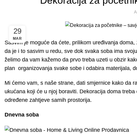
Dekoracija za početnik
A
29
MAR
Sasvim je moguće da ćete, prilikom uređivanja doma, žel
da je i to sasvim u redu, sve dok svaka soba ima svoju 
želimo da vam kažemo da prvo treba uzeti u obzir kako 
plan organizovanja svake sobe i odabira materijala, d
Mi ćemo vam, s naše strane, dati smjernice kako da ra
ukućana koji će u njoj boraviti. Dekoracija doma treba 
određene zahtjeve samih prostorija.
Dnevna soba