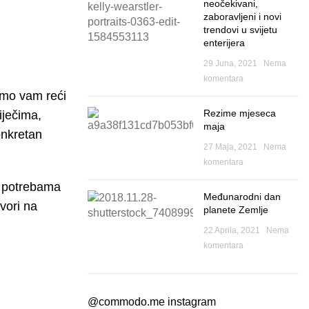
neočekivani,
zaboravljeni i novi
trendovi u svijetu
enterijera
29 Juna, 2021
Nema
komentara
ćemo vam reći
Rezime mjeseca
iječima,
maja
onkretan
27 Maja, 2021
Nema
komentara
o potrebama
Međunarodni dan
vori na
planete Zemlje
22 Aprila, 2021
Nema
komentara
@commodo.me instagram