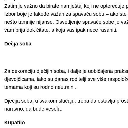
Zatim je važno da birate namještaj koji ne opterećuje pr
Izbor boje je takođe važan za spavaću sobu – ako ste jut
nešto tamnije nijanse. Osvetljenje spavaće sobe je važn
vam prija dok čitate, a koja vas ipak neće rasaniti.
Dečja soba
Za dekoraciju dječijih soba, i dalje je uobičajena prak
djevojčicama, iako su danas roditelji sve više raspolo
temama koji su rodno neutralni.
Dječija soba, u svakom slučaju, treba da ostavlja prosto
naravno, da bude vesela.
Kupatilo