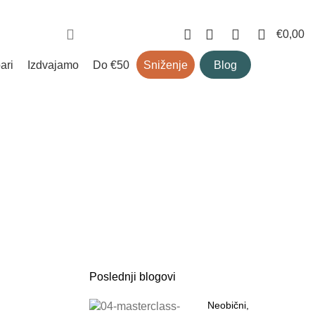
newsletter
o nama
kontakt
kako kupiti?
0
0
0
€
0,00
ari
izdvajamo
do €50
sniženje
blog
OG
Poslednji blogovi
Neobični,