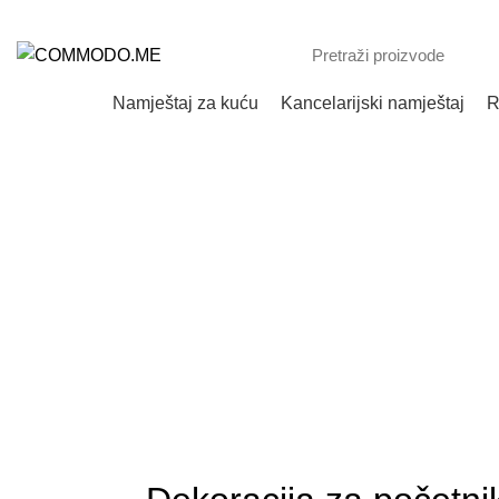
Online Shop - Crna Gora
namještaj za kuću
kancelarijski namještaj
C