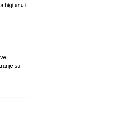
 higijenu i
ove
tranje su