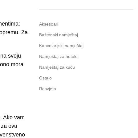
ementima:
Aksesoari
u opremu. Za
Baštenski namještaj
Kancelarijski namještaj
 na svoju
Namještaj za hotele
a ono mora
Namještaj za kuću
Ostalo
Rasvjeta
at. Ako vam
i za ovu
prvenstveno