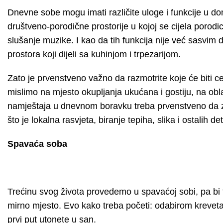
Dnevne sobe mogu imati različite uloge i funkcije u do
društveno-porodične prostorije u kojoj se cijela porodi
slušanje muzike. I kao da tih funkcija nije već sasvi
prostora koji dijeli sa kuhinjom i trpezarijom.
Zato je prvenstveno važno da razmotrite koje će biti
mislimo na mjesto okupljanja ukućana i gostiju, na oblast
namještaja u dnevnom boravku treba prvenstveno da z
što je lokalna rasvjeta, biranje tepiha, slika i ostalih det
Spavaća soba
Trećinu svog života provedemo u spavaćoj sobi, pa bi tr
mirno mjesto. Evo kako treba početi: odabirom kreveta, d
prvi put utonete u san.