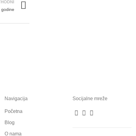
THODNI
. godine
Navigacija
Socijalne mreže
Početna
Blog
O nama