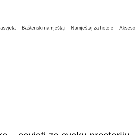
rasvjeta
baštenski namještaj
namještaj za hotele
akseso
OMMODO BL
POČETNA
BLOG
BLOG