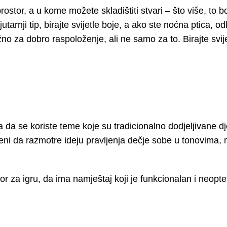
ostor, a u kome možete skladištiti stvari – što više, to bo
arnji tip, birajte svijetle boje, a ako ste noćna ptica, od
o za dobro raspoloženje, ali ne samo za to. Birajte svije
sa da se koriste teme koje su tradicionalno dodjeljivane d
ženi da razmotre ideju pravljenja dečje sobe u tonovima, 
r za igru, da ima namještaj koji je funkcionalan i neopter